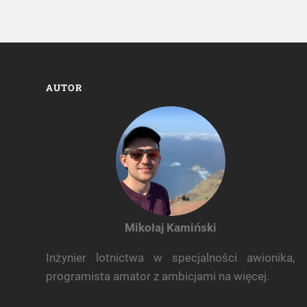
AUTOR
Mikołaj Kamiński
Inżynier lotnictwa w specjalności awionika,
programista amator z ambicjami na więcej.