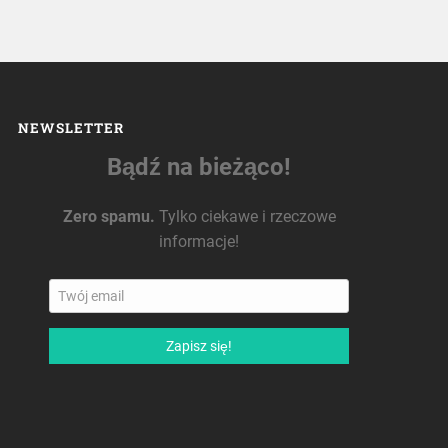
NEWSLETTER
Bądź na bieżąco!
Zero spamu.
Tylko ciekawe i rzeczowe
informacje!
Zapisz się!