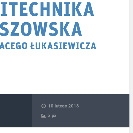
10 lutego 2018
x
px